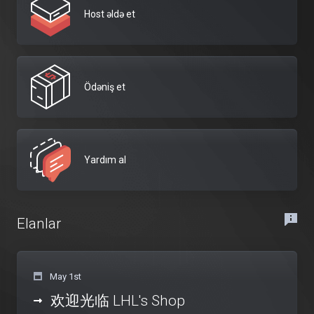
Host əldə et
Ödəniş et
Yardım al
Elanlar
May 1st
欢迎光临 LHL's Shop