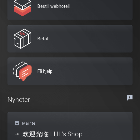
Bestill webhotell
Betal
Få hjelp
Nyheter
Mai 1te
欢迎光临 LHL's Shop