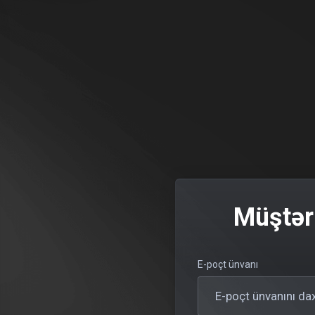
Müştəri
E-poçt ünvanı