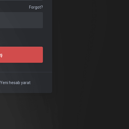
Forgot?
iş
?
Yeni hesab yarat