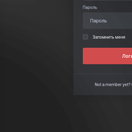
Пароль
May 1, 2025
欢迎光临 LHL's
Shop
Запомнить меня
自助下单即可，商业合作请联系
Лог
admin@lhl.one
...
Not a member yet?